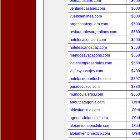
ofertapasajes.com
$600
ventadepasajes.com
$600
vuelosenlinea.com
$600
argentinatequiero.com
$590
restaurantesargentinos.com
$580
hotelesasuncion.com
$550
hotelescarlospaz.com
$550
mendozavacations.com
$550
viajesempresariales.com
$550
viajesypasajes.com
$480
hotelesdebariloche.com
$397
guiadecusco.com
$380
mundoviajeros.com
$350
aboutpatagonia.com
Ofer
africaturismo.com
Ofer
agendadeturismo.com
Ofer
alojamientoenchile.com
Ofer
alojamientomexico.com
Ofer