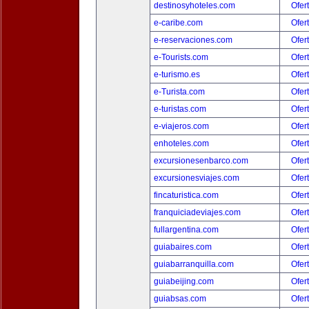
destinosyhoteles.com
Ofer
e-caribe.com
Ofer
e-reservaciones.com
Ofer
e-Tourists.com
Ofer
e-turismo.es
Ofer
e-Turista.com
Ofer
e-turistas.com
Ofer
e-viajeros.com
Ofer
enhoteles.com
Ofer
excursionesenbarco.com
Ofer
excursionesviajes.com
Ofer
fincaturistica.com
Ofer
franquiciadeviajes.com
Ofer
fullargentina.com
Ofer
guiabaires.com
Ofer
guiabarranquilla.com
Ofer
guiabeijing.com
Ofer
guiabsas.com
Ofer