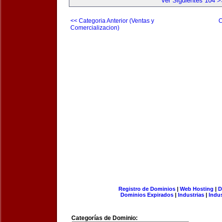
Ver Siguientes 104 >
<< Categoria Anterior (Ventas y
C
Comercializacion)
Registro de Dominios
|
Web Hosting
|
D
Dominios Expirados
|
Industrias
|
Indu
Categorías de Dominio: