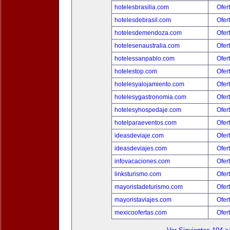
hotelesbrasilia.com
Ofer
hotelesdebrasil.com
Ofer
hotelesdemendoza.com
Ofer
hotelesenaustralia.com
Ofer
hotelessanpablo.com
Ofer
hotelestop.com
Ofer
hotelesyalojamiento.com
Ofer
hotelesygastronomia.com
Ofer
hotelesyhospedaje.com
Ofer
hotelparaeventos.com
Ofer
ideasdeviaje.com
Ofer
ideasdeviajes.com
Ofer
infovacaciones.com
Ofer
linksturismo.com
Ofer
mayoristadeturismo.com
Ofer
mayoristaviajes.com
Ofer
mexicoofertas.com
Ofer