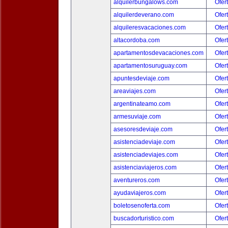
alquilerbungalows.com
Ofer
alquilerdeverano.com
Ofer
alquileresvacaciones.com
Ofer
altacordoba.com
Ofer
apartamentosdevacaciones.com
Ofer
apartamentosuruguay.com
Ofer
apuntesdeviaje.com
Ofer
areaviajes.com
Ofer
argentinateamo.com
Ofer
armesuviaje.com
Ofer
asesoresdeviaje.com
Ofer
asistenciadeviaje.com
Ofer
asistenciadeviajes.com
Ofer
asistenciaviajeros.com
Ofer
aventureros.com
Ofer
ayudaviajeros.com
Ofer
boletosenoferta.com
Ofer
buscadorturistico.com
Ofer