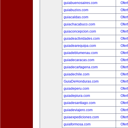
guiabuenosaires.com
Ofer
guiabuzios.com
Ofer
guiacaldas.com
Ofer
guiachacabuco.com
Ofer
guiaconcepcion.com
Ofer
guiadeactividades.com
Ofer
guiadearequipa.com
Ofer
guiadeblumenau.com
Ofer
guiadecaracas.com
Ofer
guiadecartagena.com
Ofer
guiadechile.com
Ofer
GuiaDeHonduras.com
Ofer
guiadeperu.com
Ofer
guiadepiura.com
Ofer
guiadesantiago.com
Ofer
guiadeviajero.com
Ofer
guiaexpediciones.com
Ofer
guiaformosa.com
Ofer