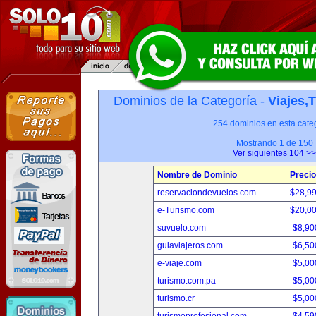
Dominios de la Categoría -
Viajes,
254 dominios en esta categ
Mostrando 1 de 150
Ver siguientes 104 >>
Nombre de Dominio
Precio
reservaciondevuelos.com
$28,9
e-Turismo.com
$20,0
suvuelo.com
$8,90
guiaviajeros.com
$6,50
e-viaje.com
$5,00
turismo.com.pa
$5,00
turismo.cr
$5,00