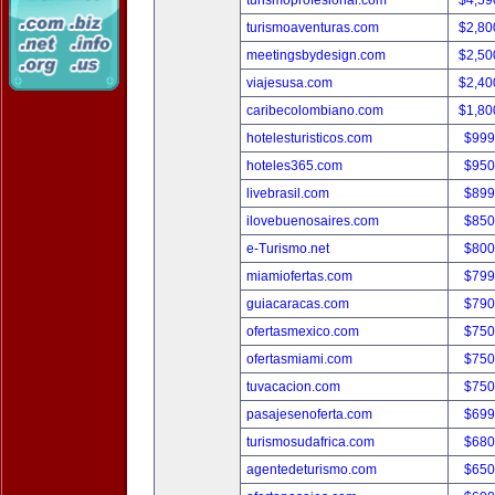
turismoprofesional.com
$4,59
turismoaventuras.com
$2,80
meetingsbydesign.com
$2,50
viajesusa.com
$2,40
caribecolombiano.com
$1,80
hotelesturisticos.com
$999
hoteles365.com
$950
livebrasil.com
$899
ilovebuenosaires.com
$850
e-Turismo.net
$800
miamiofertas.com
$799
guiacaracas.com
$790
ofertasmexico.com
$750
ofertasmiami.com
$750
tuvacacion.com
$750
pasajesenoferta.com
$699
turismosudafrica.com
$680
agentedeturismo.com
$650