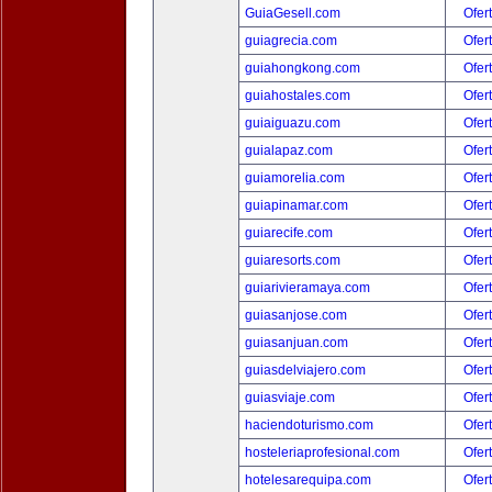
GuiaGesell.com
Ofer
guiagrecia.com
Ofer
guiahongkong.com
Ofer
guiahostales.com
Ofer
guiaiguazu.com
Ofer
guialapaz.com
Ofer
guiamorelia.com
Ofer
guiapinamar.com
Ofer
guiarecife.com
Ofer
guiaresorts.com
Ofer
guiarivieramaya.com
Ofer
guiasanjose.com
Ofer
guiasanjuan.com
Ofer
guiasdelviajero.com
Ofer
guiasviaje.com
Ofer
haciendoturismo.com
Ofer
hosteleriaprofesional.com
Ofer
hotelesarequipa.com
Ofer