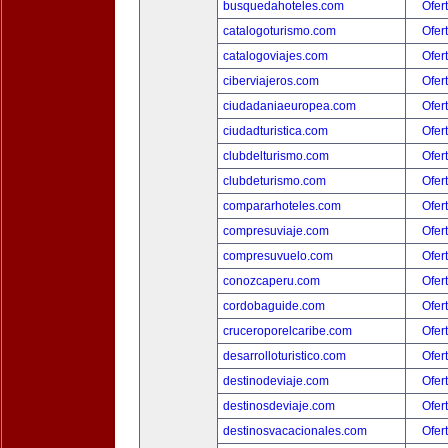
busquedahoteles.com
Ofer
catalogoturismo.com
Ofer
catalogoviajes.com
Ofer
ciberviajeros.com
Ofer
ciudadaniaeuropea.com
Ofer
ciudadturistica.com
Ofer
clubdelturismo.com
Ofer
clubdeturismo.com
Ofer
compararhoteles.com
Ofer
compresuviaje.com
Ofer
compresuvuelo.com
Ofer
conozcaperu.com
Ofer
cordobaguide.com
Ofer
cruceroporelcaribe.com
Ofer
desarrolloturistico.com
Ofer
destinodeviaje.com
Ofer
destinosdeviaje.com
Ofer
destinosvacacionales.com
Ofer