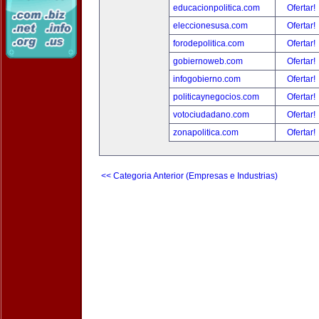
educacionpolitica.com
Ofertar!
eleccionesusa.com
Ofertar!
forodepolitica.com
Ofertar!
gobiernoweb.com
Ofertar!
infogobierno.com
Ofertar!
politicaynegocios.com
Ofertar!
votociudadano.com
Ofertar!
zonapolitica.com
Ofertar!
<< Categoria Anterior (Empresas e Industrias)