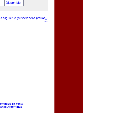
!
Disponible
a Siguiente (Miscelaneas (varios))
>>
ominios En Venta
strias Argentinas