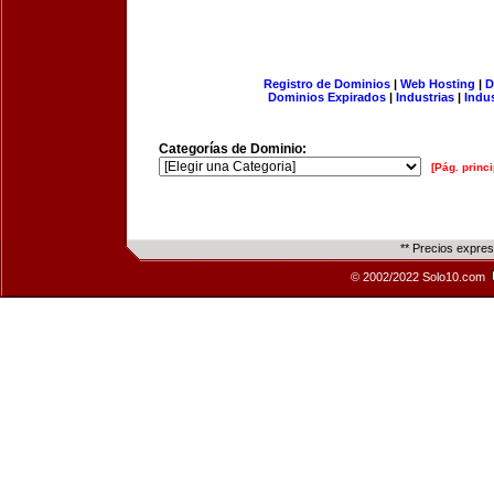
Registro de Dominios
|
Web Hosting
|
D
Dominios Expirados
|
Industrias
|
Indu
Categorías de Dominio:
[Pág. princi
** Precios expre
© 2002/2022 Solo10.com