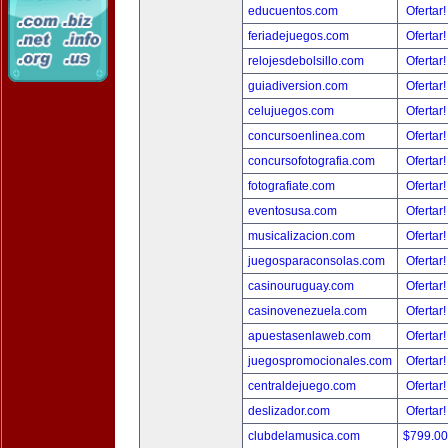
educuentos.com
Ofertar
feriadejuegos.com
Ofertar
relojesdebolsillo.com
Ofertar
guiadiversion.com
Ofertar
celujuegos.com
Ofertar
concursoenlinea.com
Ofertar
concursofotografia.com
Ofertar
fotografiate.com
Ofertar
eventosusa.com
Ofertar
musicalizacion.com
Ofertar
juegosparaconsolas.com
Ofertar
casinouruguay.com
Ofertar
casinovenezuela.com
Ofertar
apuestasenlaweb.com
Ofertar
juegospromocionales.com
Ofertar
centraldejuego.com
Ofertar
deslizador.com
Ofertar
clubdelamusica.com
$799.0