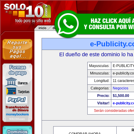
e-Publicity.
El dueño de este dominio lo ha
Mayusculas:
E-PUBLICIT
Minusculas:
e-publicity.c
Longitud:
11 caractere
Categorias:
Negocios
Precio:
$1,500.00
Visitar!
e-publicity.
Serán consideradas ofer
R