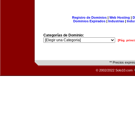
Registro de Dominios
|
Web Hosting
|
D
Dominios Expirados
|
Industrias
|
Indu
Categorías de Dominio:
[Pág. princi
** Precios expre
© 2002/2022 Solo10.com