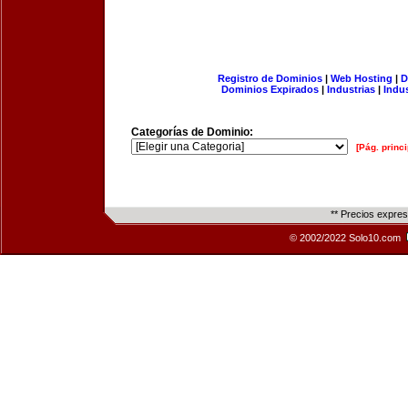
Registro de Dominios
|
Web Hosting
|
D
Dominios Expirados
|
Industrias
|
Indu
Categorías de Dominio:
[Pág. princi
** Precios expre
© 2002/2022 Solo10.com