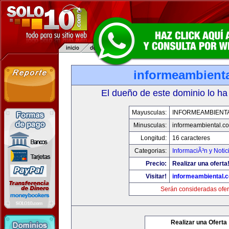
informeambient
El dueño de este dominio lo ha
Mayusculas:
INFORMEAMBIENT
Minusculas:
informeambiental.c
Longitud:
16 caracteres
Categorias:
InformaciÃ³n y Notic
Precio:
Realizar una oferta
Visitar!
informeambiental.
Serán consideradas ofer
Realizar una Oferta