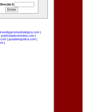
Ofrecido $
investigacionestrategica.com
|
|
publicidadcolombia.com
|
.com
|
guiadelogistica.com
|
com
|