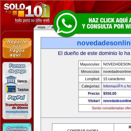
novedadesonli
El dueño de este dominio lo ha
Mayusculas:
NOVEDADESON
Minusculas:
novedadesonlin
Longitud:
15 caracteres
Categorias:
InformaciÃ³n y No
Precio:
$550.00
Visitar!
novedadesonlin
Serán consideradas ofer
R