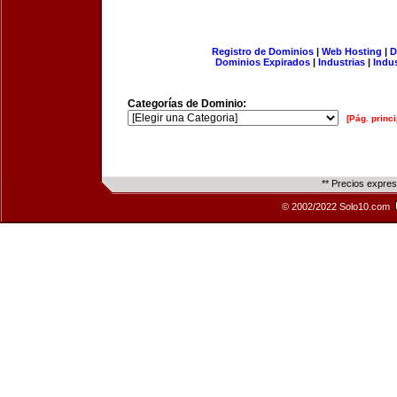
Registro de Dominios
|
Web Hosting
|
D
Dominios Expirados
|
Industrias
|
Indu
Categorías de Dominio:
[Pág. princi
** Precios expre
© 2002/2022 Solo10.com