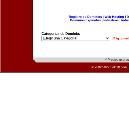
Registro de Dominios
|
Web Hosting
|
D
Dominios Expirados
|
Industrias
|
Indu
Categorías de Dominio:
[Pág. princi
** Precios expre
© 2002/2022 Solo10.com