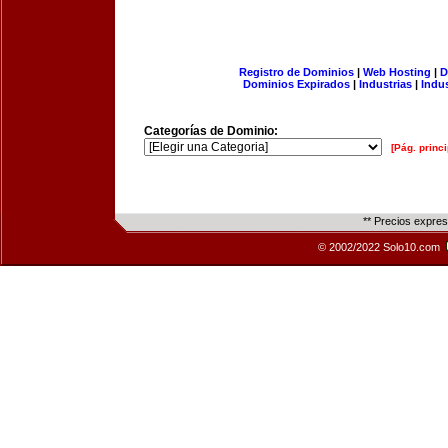
Registro de Dominios
|
Web Hosting
|
D
Dominios Expirados
|
Industrias
|
Indu
Categorías de Dominio:
[Pág. princi
** Precios expre
© 2002/2022 Solo10.com