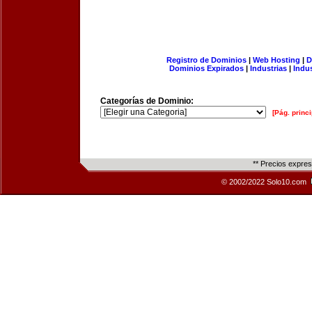
Registro de Dominios
|
Web Hosting
|
D
Dominios Expirados
|
Industrias
|
Indu
Categorías de Dominio:
[Pág. princi
** Precios expre
© 2002/2022 Solo10.com