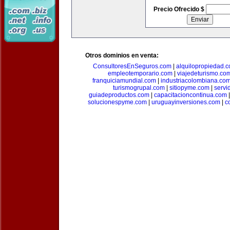
Precio Ofrecido $
Otros dominios en venta:
ConsultoresEnSeguros.com
|
alquilopropiedad.
empleotemporario.com
|
viajedeturismo.co
franquiciamundial.com
|
industriacolombiana.co
turismogrupal.com
|
sitiopyme.com
|
servi
guiadeproductos.com
|
capacitacioncontinua.com
solucionespyme.com
|
uruguayinversiones.com
|
c