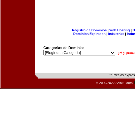
Registro de Dominios
|
Web Hosting
|
D
Dominios Expirados
|
Industrias
|
Indu
Categorías de Dominio:
[Pág. princi
** Precios expre
© 2002/2022 Solo10.com