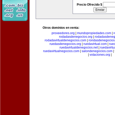
Precio Ofrecido $
Otros dominios en venta:
proveedores.org
|
mundopropiedades.com
|
rodadasdenegocios.org
|
rodadasdenego
rodadavirtualdenegocios.com
|
rondasdenegocios
ruedasdenegocios.org
|
ruedavirtual.com
|
rue
ruedavirtualdenegocios.net
|
ruedavirtu
ruedavirtualnegocios.com
|
salondenegocios.com
|
|
votaciones.org
|