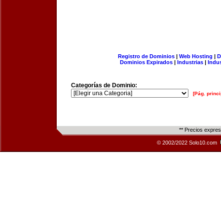
Registro de Dominios
|
Web Hosting
|
D
Dominios Expirados
|
Industrias
|
Indu
Categorías de Dominio:
[Pág. princi
** Precios expre
© 2002/2022 Solo10.com