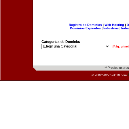
Registro de Dominios
|
Web Hosting
|
D
Dominios Expirados
|
Industrias
|
Indu
Categorías de Dominio:
[Pág. princi
** Precios expre
© 2002/2022 Solo10.com