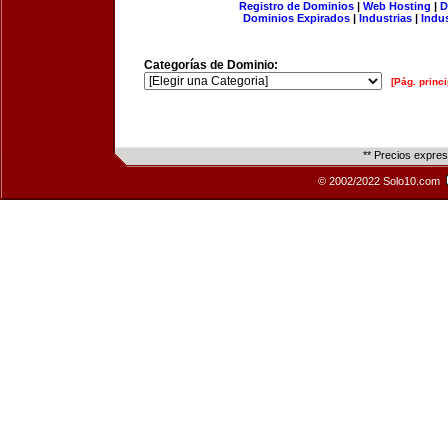
Registro de Dominios
|
Web Hosting
|
D
Dominios Expirados
|
Industrias
|
Indu
Categorías de Dominio:
[Pág. princi
** Precios expre
© 2002/2022 Solo10.com