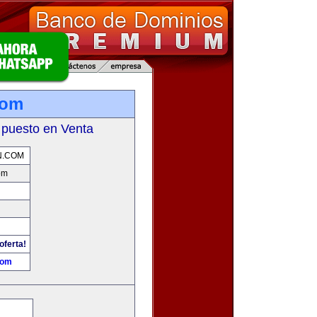
com
 puesto en Venta
N.COM
om
oferta!
com