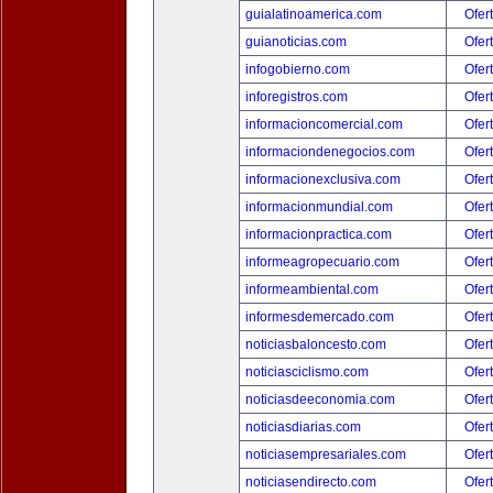
guialatinoamerica.com
Ofer
guianoticias.com
Ofer
infogobierno.com
Ofer
inforegistros.com
Ofer
informacioncomercial.com
Ofer
informaciondenegocios.com
Ofer
informacionexclusiva.com
Ofer
informacionmundial.com
Ofer
informacionpractica.com
Ofer
informeagropecuario.com
Ofer
informeambiental.com
Ofer
informesdemercado.com
Ofer
noticiasbaloncesto.com
Ofer
noticiasciclismo.com
Ofer
noticiasdeeconomia.com
Ofer
noticiasdiarias.com
Ofer
noticiasempresariales.com
Ofer
noticiasendirecto.com
Ofer