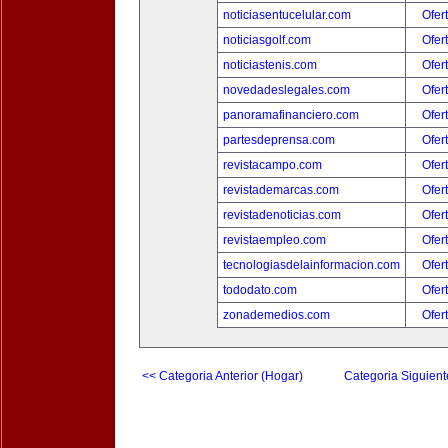
noticiasentucelular.com
Ofer
noticiasgolf.com
Ofer
noticiastenis.com
Ofer
novedadeslegales.com
Ofer
panoramafinanciero.com
Ofer
partesdeprensa.com
Ofer
revistacampo.com
Ofer
revistademarcas.com
Ofer
revistadenoticias.com
Ofer
revistaempleo.com
Ofer
tecnologiasdelainformacion.com
Ofer
tododato.com
Ofer
zonademedios.com
Ofer
<< Categoria Anterior (Hogar)
Categoria Siguient