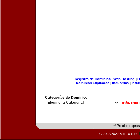
Registro de Dominios
|
Web Hosting
|
D
Dominios Expirados
|
Industrias
|
Indu
Categorías de Dominio:
[Pág. princi
** Precios expre
© 2002/2022 Solo10.com