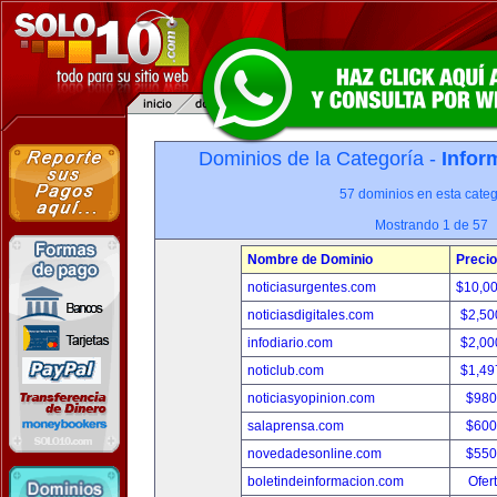
Dominios de la Categoría -
Infor
57 dominios en esta categ
Mostrando 1 de 57
Nombre de Dominio
Precio
noticiasurgentes.com
$10,0
noticiasdigitales.com
$2,50
infodiario.com
$2,00
noticlub.com
$1,49
noticiasyopinion.com
$980
salaprensa.com
$600
novedadesonline.com
$550
boletindeinformacion.com
Ofer