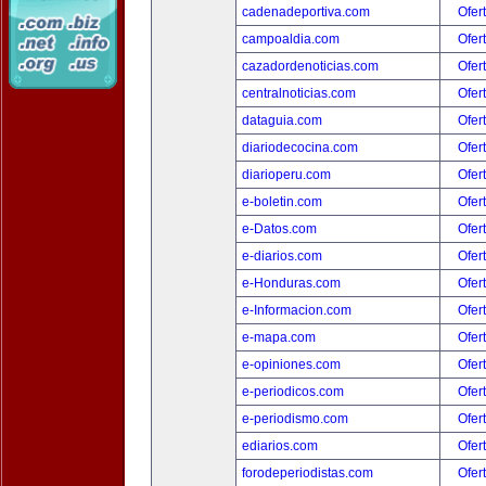
cadenadeportiva.com
Ofer
campoaldia.com
Ofer
cazadordenoticias.com
Ofer
centralnoticias.com
Ofer
dataguia.com
Ofer
diariodecocina.com
Ofer
diarioperu.com
Ofer
e-boletin.com
Ofer
e-Datos.com
Ofer
e-diarios.com
Ofer
e-Honduras.com
Ofer
e-Informacion.com
Ofer
e-mapa.com
Ofer
e-opiniones.com
Ofer
e-periodicos.com
Ofer
e-periodismo.com
Ofer
ediarios.com
Ofer
forodeperiodistas.com
Ofer